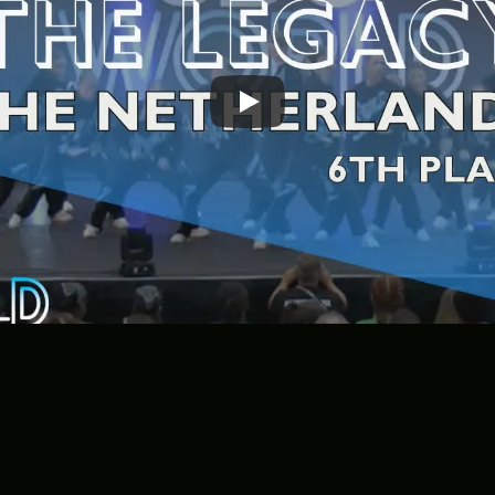
Word consistenter, strakker en 
creatiever met de juiste routine.
5,0
Schrijf je nu in
(26)