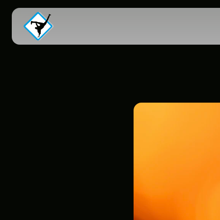
S
t
y
l
i
n
g