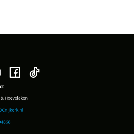
ct
k & Hoevelaken
DCnijkerk.nl
94868