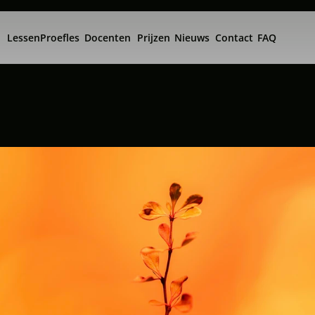
Lessen
Proefles
Docenten
Prijzen
Nieuws
Contact
FAQ
E
l
e
m
e
n
t
s