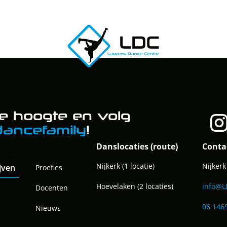
 de hoogte en volg
dancefamily
!
Danslocaties (route)
Conta
Nijkerk (1 locatie)
Nijker
ijven
Proefles
Hoevelaken (2 locaties)
info@L
Docenten
06 146
Nieuws