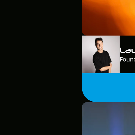
La
Found