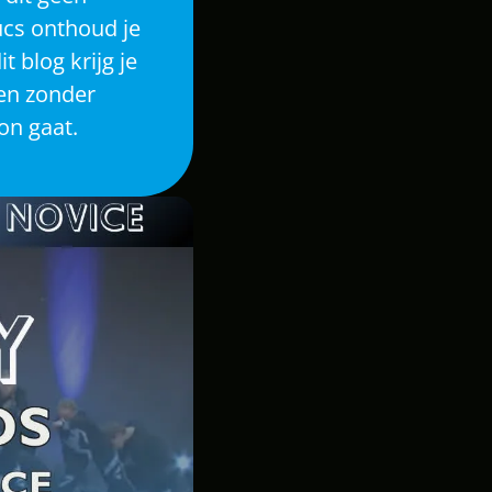
cs onthoud je 
 blog krijg je 
en zonder 
on gaat.