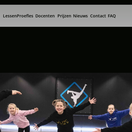
Lessen
Proefles
Docenten
Prijzen
Nieuws
Contact
FAQ
r
a
f
i
e
o
n
t
h
o
u
d
e
n
:
9
e
e
c
h
t
h
e
l
p
e
n