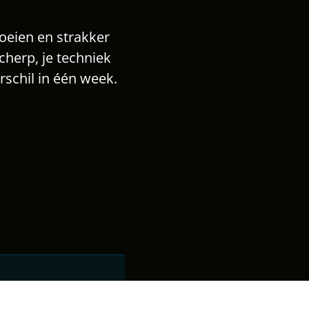
roeien en strakker 
herp, je techniek 
schil in één week.