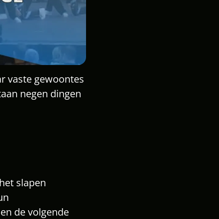
ar vaste gewoontes 
taan negen dingen 
het slapen
un
en de volgende 