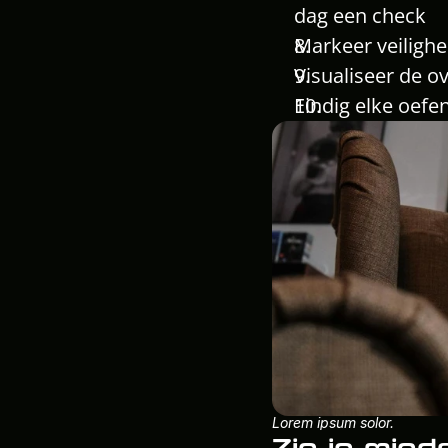
dag een check
Markeer veilighe
Visualiseer de o
Eindig elke oefe
Lorem ipsum solor.
Zin in mind