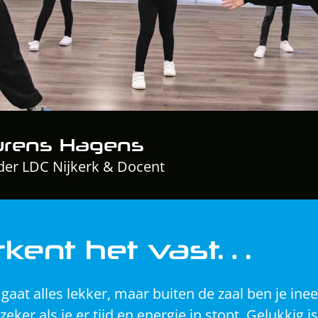
urens Hagens
er LDC Nijkerk & Docent
rkent het vast…
 gaat alles lekker, maar buiten de zaal ben je inee
, zeker als je er tijd en energie in stopt. Gelukkig is