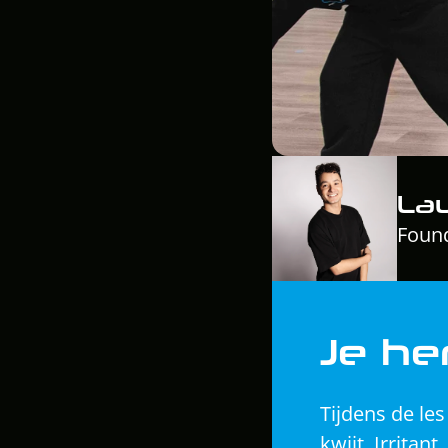
La
Found
Je he
Tijdens de les
kwijt. Irritant