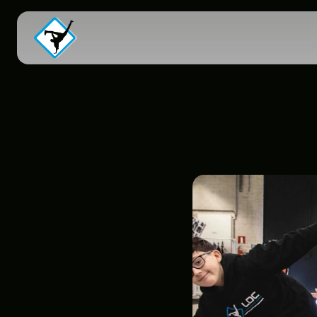
C
h
o
r
e
o
g
h
a
c
k
s
d
i