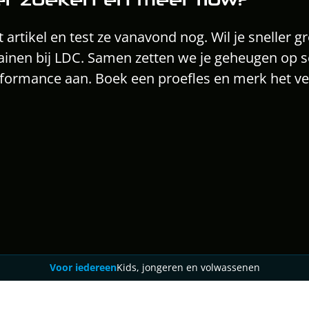
t artikel en test ze vanavond nog. Wil je sneller g
inen bij LDC. Samen zetten we je geheugen op sc
rformance aan. Boek een proefles en merk het ver
Word consistenter, strakker en 
creatiever met de juiste routine.
5,0
Schrijf je nu in
(26)
Voor iedereen
Kids, jongeren en volwassenen