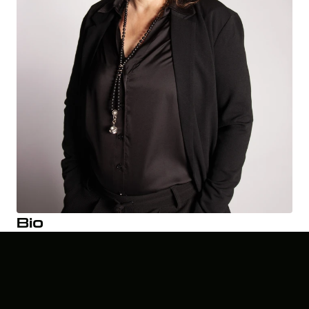
Bio
Hoi lieve allemaal, ik ben Sandra en woon sinds 2015 in 
Nijkerk, samen met mijn man Marcel en onze dochter 
Yinte. Dansen deed ik eigenlijk altijd al, gewoon omdat ik er 
blij van word. Niet professioneel, maar puur voor de fun. In 
2008 kwam Zumba Nederland binnen en ik was meteen 
verkocht. Sindsdien is het een vaste dosis energie waar ik 