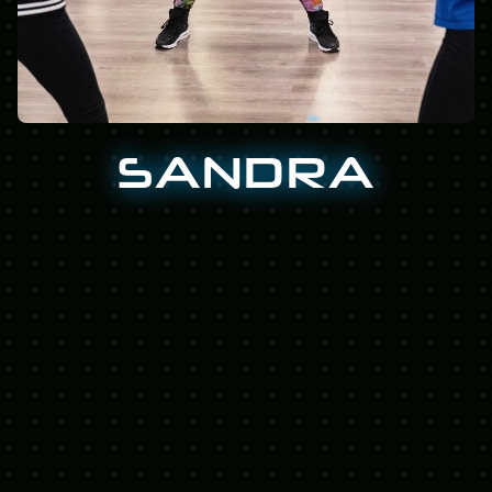
S
A
N
D
R
A
Z
u
m
b
a
d
o
c
e
n
t